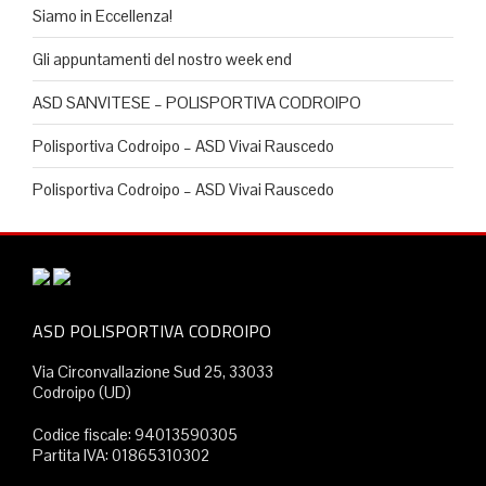
Siamo in Eccellenza!
Gli appuntamenti del nostro week end
ASD SANVITESE – POLISPORTIVA CODROIPO
Polisportiva Codroipo – ASD Vivai Rauscedo
Polisportiva Codroipo – ASD Vivai Rauscedo
ASD POLISPORTIVA CODROIPO
Via Circonvallazione Sud 25, 33033
Codroipo (UD)
Codice fiscale: 94013590305
Partita IVA: 01865310302