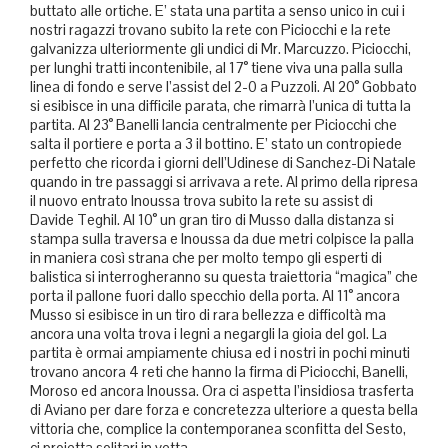
buttato alle ortiche. E’ stata una partita a senso unico in cui i
nostri ragazzi trovano subito la rete con Piciocchi e la rete
galvanizza ulteriormente gli undici di Mr. Marcuzzo. Piciocchi,
per lunghi tratti incontenibile, al 17° tiene viva una palla sulla
linea di fondo e serve l’assist del 2-0 a Puzzoli. Al 20° Gobbato
si esibisce in una difficile parata, che rimarrà l’unica di tutta la
partita. Al 23° Banelli lancia centralmente per Piciocchi che
salta il portiere e porta a 3 il bottino. E’ stato un contropiede
perfetto che ricorda i giorni dell’Udinese di Sanchez-Di Natale
quando in tre passaggi si arrivava a rete. Al primo della ripresa
il nuovo entrato Inoussa trova subito la rete su assist di
Davide Teghil. Al 10° un gran tiro di Musso dalla distanza si
stampa sulla traversa e Inoussa da due metri colpisce la palla
in maniera così strana che per molto tempo gli esperti di
balistica si interrogheranno su questa traiettoria “magica” che
porta il pallone fuori dallo specchio della porta. Al 11° ancora
Musso si esibisce in un tiro di rara bellezza e difficoltà ma
ancora una volta trova i legni a negargli la gioia del gol. La
partita è ormai ampiamente chiusa ed i nostri in pochi minuti
trovano ancora 4 reti che hanno la firma di Piciocchi, Banelli,
Moroso ed ancora Inoussa. Ora ci aspetta l’insidiosa trasferta
di Aviano per dare forza e concretezza ulteriore a questa bella
vittoria che, complice la contemporanea sconfitta del Sesto,
ci proietta solitari in vetta.