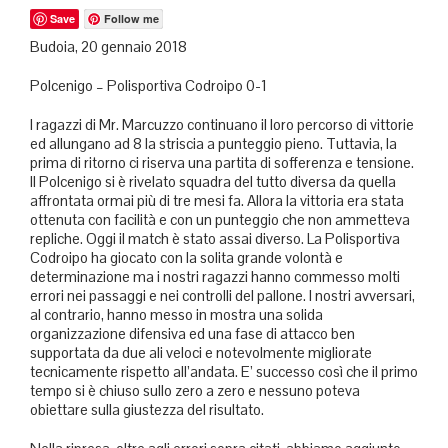
Save
Follow me
Budoia, 20 gennaio 2018
Polcenigo – Polisportiva Codroipo 0-1
I ragazzi di Mr. Marcuzzo continuano il loro percorso di vittorie
ed allungano ad 8 la striscia a punteggio pieno. Tuttavia, la
prima di ritorno ci riserva una partita di sofferenza e tensione.
Il Polcenigo si è rivelato squadra del tutto diversa da quella
affrontata ormai più di tre mesi fa. Allora la vittoria era stata
ottenuta con facilità e con un punteggio che non ammetteva
repliche. Oggi il match è stato assai diverso. La Polisportiva
Codroipo ha giocato con la solita grande volontà e
determinazione ma i nostri ragazzi hanno commesso molti
errori nei passaggi e nei controlli del pallone. I nostri avversari,
al contrario, hanno messo in mostra una solida
organizzazione difensiva ed una fase di attacco ben
supportata da due ali veloci e notevolmente migliorate
tecnicamente rispetto all’andata. E’ successo così che il primo
tempo si è chiuso sullo zero a zero e nessuno poteva
obiettare sulla giustezza del risultato.