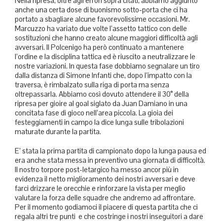
Nella ripresa, oltre agli errori sopra citati, abbiamo aggiunto
anche una certa dose di buonismo sotto-porta che ci ha
portato a sbagliare alcune favorevolissime occasioni. Mr.
Marcuzzo ha variato due volte l’assetto tattico con delle
sostituzioni che hanno creato alcune maggiori difficoltà agli
avversari. Il Polcenigo ha però continuato a mantenere
l’ordine e la disciplina tattica ed è riuscito a neutralizzare le
nostre variazioni. In questa fase dobbiamo segnalare un tiro
dalla distanza di Simone Infanti che, dopo l’impatto con la
traversa, è rimbalzato sulla riga di porta ma senza
oltrepassarla. Abbiamo così dovuto attendere il 30° della
ripresa per gioire al goal siglato da Juan Damiano in una
concitata fase di gioco nell’area piccola. La gioia dei
festeggiamenti in campo la dice lunga sulle tribolazioni
maturate durante la partita.
E’ stata la prima partita di campionato dopo la lunga pausa ed
era anche stata messa in preventivo una giornata di difficoltà.
Il nostro torpore post-letargico ha messo ancor più in
evidenza il netto miglioramento dei nostri avversari e deve
farci drizzare le orecchie e rinforzare la vista per meglio
valutare la forza delle squadre che andremo ad affrontare.
Per il momento godiamoci il piacere di questa partita che ci
regala altri tre punti e che costringe i nostri inseguitori a dare