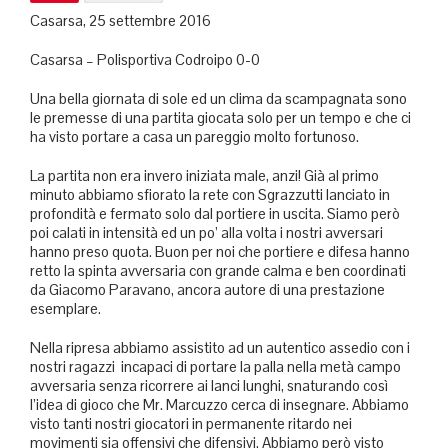
Casarsa, 25 settembre 2016
Casarsa – Polisportiva Codroipo 0-0
Una bella giornata di sole ed un clima da scampagnata sono
le premesse di una partita giocata solo per un tempo e che ci
ha visto portare a casa un pareggio molto fortunoso.
La partita non era invero iniziata male, anzi! Già al primo
minuto abbiamo sfiorato la rete con Sgrazzutti lanciato in
profondità e fermato solo dal portiere in uscita. Siamo però
poi calati in intensità ed un po’ alla volta i nostri avversari
hanno preso quota. Buon per noi che portiere e difesa hanno
retto la spinta avversaria con grande calma e ben coordinati
da Giacomo Paravano, ancora autore di una prestazione
esemplare.
Nella ripresa abbiamo assistito ad un autentico assedio con i
nostri ragazzi incapaci di portare la palla nella metà campo
avversaria senza ricorrere ai lanci lunghi, snaturando così
l’idea di gioco che Mr. Marcuzzo cerca di insegnare. Abbiamo
visto tanti nostri giocatori in permanente ritardo nei
movimenti sia offensivi che difensivi. Abbiamo però visto