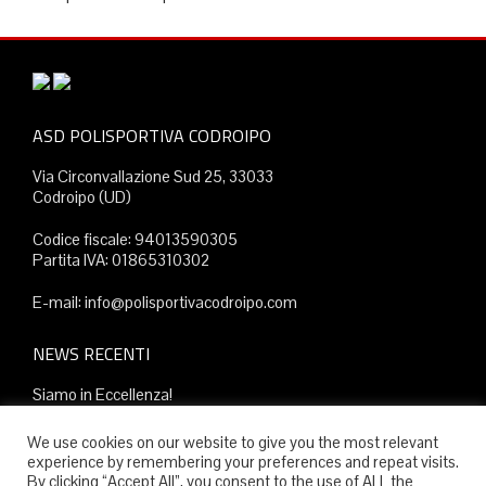
ASD POLISPORTIVA CODROIPO
Via Circonvallazione Sud 25, 33033
Codroipo (UD)
Codice fiscale: 94013590305
Partita IVA: 01865310302
E-mail: info@polisportivacodroipo.com
NEWS RECENTI
Siamo in Eccellenza!
Gli appuntamenti del nostro week end
We use cookies on our website to give you the most relevant
experience by remembering your preferences and repeat visits.
ASD SANVITESE – POLISPORTIVA CODROIPO
By clicking “Accept All”, you consent to the use of ALL the