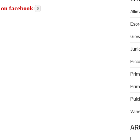
0
Alliev
Esor
Giov
Juni
Picco
Prim
Primi
Pulci
Vari
AR