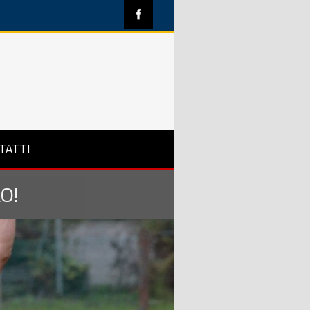
TATTI
O!