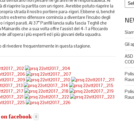
i cui sembrano non pesare né gli anni né le responsabilità. Al
Archi
à di riaprire la partita con un rigore. Avrebbe potuto riaprire la
propria strada il nostro portiere para-rigori. Ebbene sì, benché
nostro estremo difensore comincia a diventare l’incubo degli
NE
i rigori parati. Al 37° Panfili lancia sulla fascia Teghil che
a Mainardis che a sua volta offre l’assist del 4-1 a Riccardo
Siam
e all’opera i più esperti ed i più giovani della squadra.
Gli 
 di rivedere frequentemente in questa stagione.
ASD
COD
Poli
Rau
Poli
Rau
0