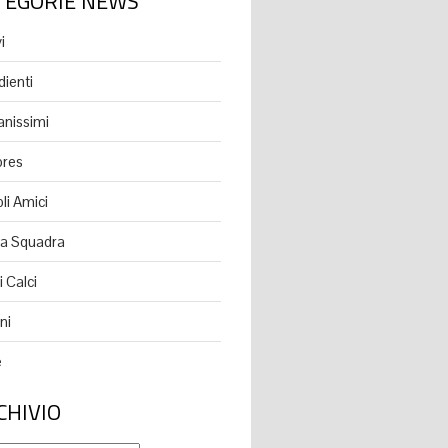
TEGORIE NEWS
i
dienti
anissimi
ores
li Amici
a Squadra
 Calci
ni
e
CHIVIO