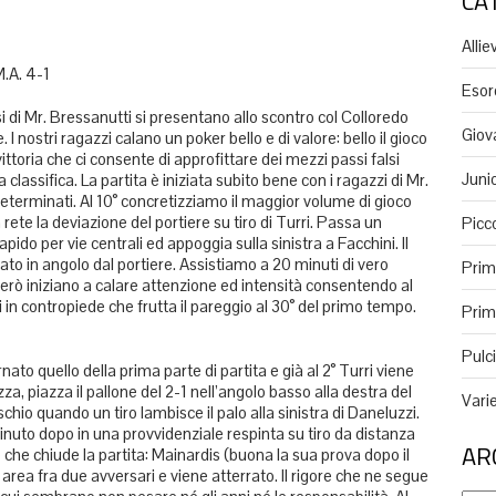
CA
Alliev
M.A. 4-1
Esor
i di Mr. Bressanutti si presentano allo scontro col Colloredo
Giov
 I nostri ragazzi calano un poker bello e di valore: bello il gioco
 vittoria che ci consente di approfittare dei mezzi passi falsi
Juni
 classifica. La partita è iniziata subito bene con i ragazzi di Mr.
terminati. Al 10° concretizziamo il maggior volume di gioco
rete la deviazione del portiere su tiro di Turri. Passa un
Picco
do per vie centrali ed appoggia sulla sinistra a Facchini. Il
ato in angolo dal portiere. Assistiamo a 20 minuti di vero
Prim
però iniziano a calare attenzione ed intensità consentendo al
i in contropiede che frutta il pareggio al 30° del primo tempo.
Primi
Pulci
ato quello della prima parte di partita e già al 2° Turri viene
za, piazza il pallone del 2-1 nell’angolo basso alla destra del
Vari
schio quando un tiro lambisce il palo alla sinistra di Daneluzzi.
minuto dopo in una provvidenziale respinta su tiro da distanza
AR
o che chiude la partita: Mainardis (buona la sua prova dopo il
 area fra due avversari e viene atterrato. Il rigore che ne segue