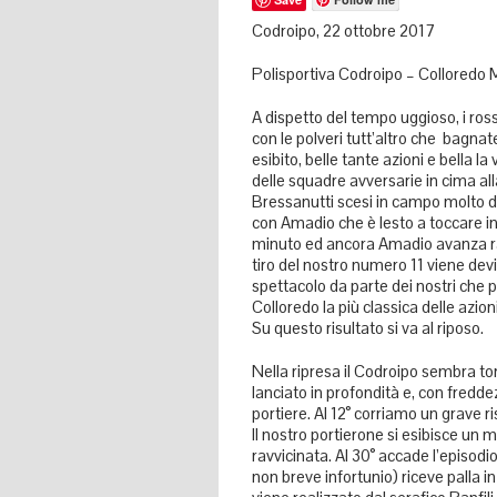
Codroipo, 22 ottobre 2017
Polisportiva Codroipo – Colloredo 
A dispetto del tempo uggioso, i ross
con le polveri tutt’altro che bagnate.
esibito, belle tante azioni e bella la
delle squadre avversarie in cima alla
Bressanutti scesi in campo molto de
con Amadio che è lesto a toccare in 
minuto ed ancora Amadio avanza rapi
tiro del nostro numero 11 viene devi
spettacolo da parte dei nostri che 
Colloredo la più classica delle azion
Su questo risultato si va al riposo.
Nella ripresa il Codroipo sembra torn
lanciato in profondità e, con freddez
portiere. Al 12° corriamo un grave ri
Il nostro portierone si esibisce un 
ravvicinata. Al 30° accade l’episodi
non breve infortunio) riceve palla in