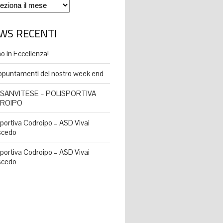
vio
WS RECENTI
o in Eccellenza!
appuntamenti del nostro week end
 SANVITESE – POLISPORTIVA
ROIPO
sportiva Codroipo – ASD Vivai
scedo
sportiva Codroipo – ASD Vivai
scedo