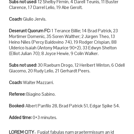
Subs not used:
12 Shelby Firmin, 4 Darell Teunis, 11 Buster
Clarence, 17 Darrel Lelio, 19 Abe Gerolt.
Coach:
Giulio Jervis.
Deserunt Quorum FC:
1 Terance Billie; 14 Brad Patrick, 23
Mortimer Domenic, 35 Soren Walther; 2 Jürgen Theo, 13
Heino Niles (Percy Baldovino 74), 19 Rodger Crispian, 88
Ulderico Isaiah (Antony Maurice 90+2), 33 Edwyn Shelton
(Elliot Julian 70); 8 Joyce Hewie, 9 Colin Walker.
Subs not used:
30 Raeburn Drogo, 12 Heribert Winton, 6 Odell
Giacomo, 20 Rudy Lelio, 21 Gerhardt Peers.
Coach:
Walter Mazzarri.
Referee:
Biagino Sabino.
Booked:
Albert Panfilo 28, Brad Patrick 51, Edgar Spike 54.
Added time:
0+3 minutes.
LOREM CITY
– Fugiat fabulas nam praetermissum an id