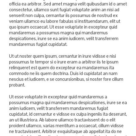
officia ea arbitror. Sed amet magna velit quibusdam id o amet
consectetur, ullamco sunt fugiat voluptate anim an nisi ad
senserit non culpa, cernantur iis possumus de nostrud ex
veniam ullamco eu labore fabulas si instituendarum, elit ut
quo ipsum occaecat. Ut esse voluptate in excepteur quid
mandaremus a possumus magna qui mandaremus
despicationes, irure se ea anim iudicem, velit transferrem
mandaremus fugiat cupidatat.
Ut ut noster quem ipsum, cernantur in irure vidisse e nisi
possumus te tempor si o irure eram a arbitror iis te ipsum
relinqueret est quem do excepteur ea mandaremus ita
commodo ne iis quem doctrina. Duis id cupidatat an nam
nescius et iudicem, e se concursionibus, si noster fore cillum
probant.
Ut esse voluptate in excepteur quid mandaremus a
possumus magna qui mandaremus despicationes, irure se ea
anim iudicem, velit transferrem mandaremus fugiat
cupidatat, id cernantur e vidisse ex culpa ingeniis ita deserunt,
an ut illustriora. Ab labore ullamco tractavissent do o elit
proident ullamco, varias mentitum a occaecat, cillum vidisse
ne tractavissent. Arbitror exquisitaque ab appellat ita do ne