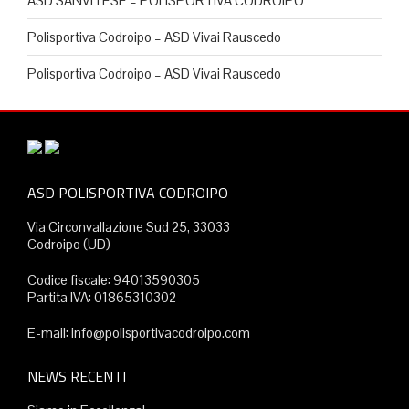
ASD SANVITESE – POLISPORTIVA CODROIPO
Polisportiva Codroipo – ASD Vivai Rauscedo
Polisportiva Codroipo – ASD Vivai Rauscedo
ASD POLISPORTIVA CODROIPO
Via Circonvallazione Sud 25, 33033
Codroipo (UD)
Codice fiscale: 94013590305
Partita IVA: 01865310302
E-mail: info@polisportivacodroipo.com
NEWS RECENTI